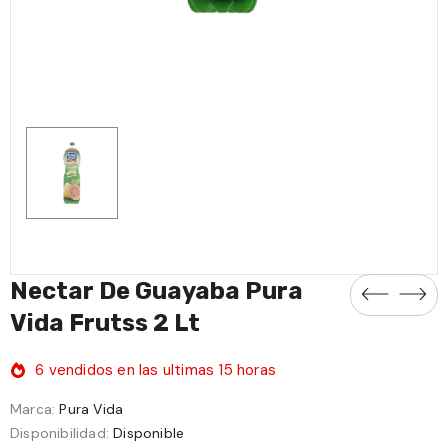
Y Clavo De
Te Con Canela Windsor
Yerba Buen Dia 25
0 Uni
20 Uni
Bs7,00
Bs9,50
Nectar De Guayaba Pura
Vida Frutss 2 Lt
6
vendidos en las ultimas
15
horas
Marca:
Pura Vida
Disponibilidad:
Disponible