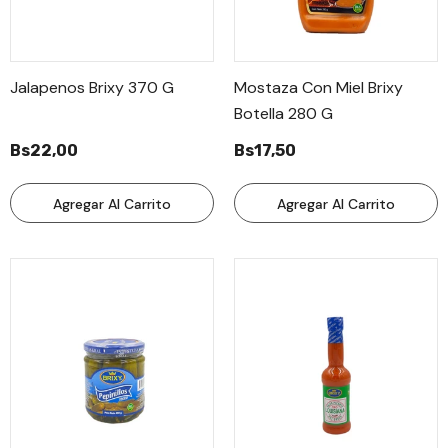
Jalapenos Brixy 370 G
Mostaza Con Miel Brixy
Botella 280 G
Bs22,00
Bs17,50
Y Clavo De
Te Con Canela Windsor
Yerba Buen Dia 25
Agregar Al Carrito
Agregar Al Carrito
0 Uni
20 Uni
Bs7,00
Bs9,50