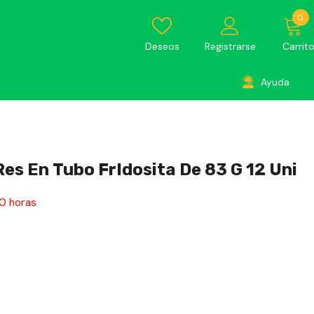
0
Deseos
Registrarse
Carrit
Ayuda
s En Tubo FrIdosita De 83 G 12 Uni
0
horas
a