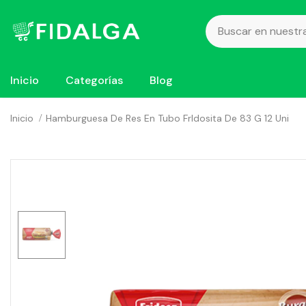
Inicio
Categorías
Blog
Inicio
Hamburguesa De Res En Tubo FrIdosita De 83 G 12 Uni