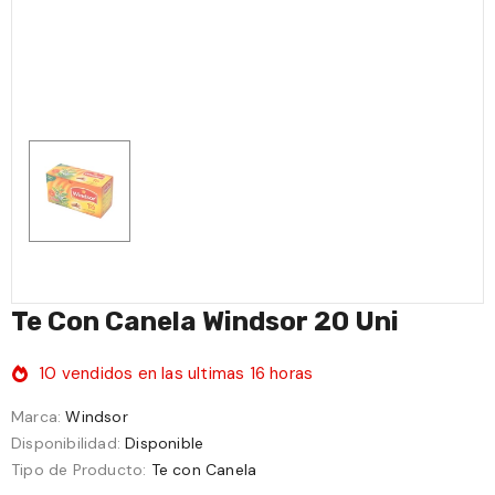
Y Clavo De
Te Con Canela Windsor
Yerba Buen Dia 25
0 Uni
20 Uni
Bs7,00
Bs9,50
Te Con Canela Windsor 20 Uni
10
vendidos en las ultimas
16
horas
Marca:
Windsor
Disponibilidad:
Disponible
Tipo de Producto:
Te con Canela